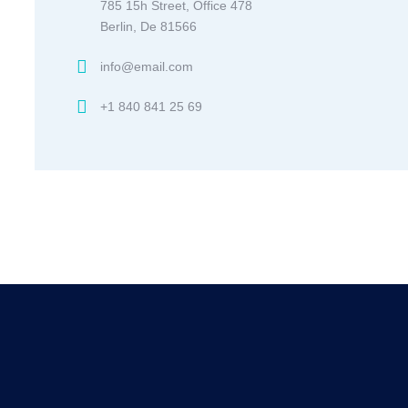
785 15h Street, Office 478
Berlin, De 81566
info@email.com
+1 840 841 25 69